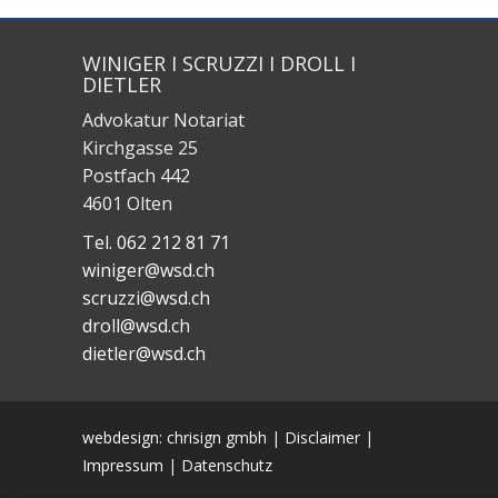
WINIGER I SCRUZZI I DROLL I
DIETLER
Advokatur Notariat
Kirchgasse 25
Postfach 442
4601 Olten
Tel. 062 212 81 71
winiger@wsd.ch
scruzzi@wsd.ch
droll@wsd.ch
dietler@wsd.ch
webdesign: chrisign gmbh
|
Disclaimer
|
Impressum
|
Datenschutz